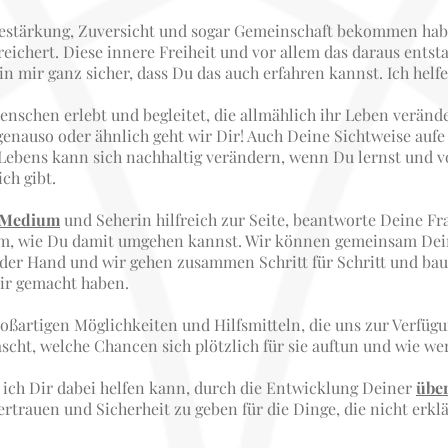
Bestärkung, Zuversicht und sogar Gemeinschaft bekommen habe
eichert. Diese innere Freiheit und vor allem das daraus ents
n mir ganz sicher, dass Du das auch erfahren kannst. Ich helfe
nschen erlebt und begleitet, die allmählich ihr Leben veränd
genauso oder ähnlich geht wir Dir! Auch Deine Sichtweise auf
Lebens kann sich nachhaltig verändern, wenn Du lernst und vo
ch gibt.
 Medium
und Seherin hilfreich zur Seite, beantworte Deine Fr
llem, wie Du damit umgehen kannst. Wir können gemeinsam De
der Hand und wir gehen zusammen Schritt für Schritt und bau
mir gemacht haben.
roßartigen Möglichkeiten und Hilfsmitteln, die uns zur Verfüg
cht, welche Chancen sich plötzlich für sie auftun und wie wertvo
n ich Dir dabei helfen kann, durch die Entwicklung Deiner
über
ertrauen und Sicherheit zu geben für die Dinge, die nicht erkl