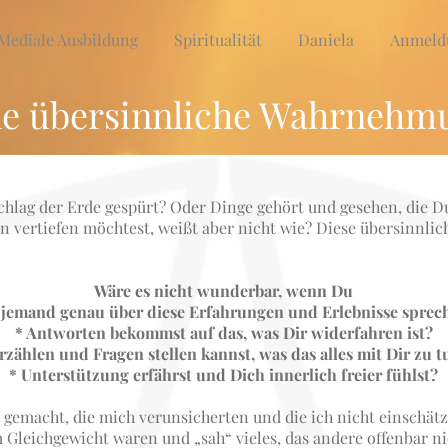
Mediale Ausbildung
Spiritualität
Daniela
Anmeld
e übersinnliche Wahrnehm
hlag der Erde gespürt? Oder Dinge gehört und gesehen, die Du
rn vertiefen möchtest, weißt aber nicht wie? Diese übersinnl
Wäre es nicht wunderbar, wenn Du
t jemand genau über diese Erfahrungen und Erlebnisse sprec
* Antworten bekommst auf das, was Dir widerfahren ist?
erzählen und Fragen stellen kannst, was das alles mit Dir zu t
* Unterstützung erfährst und Dich innerlich freier fühlst?
n gemacht, die mich verunsicherten und die ich nicht einschä
m Gleichgewicht waren und „sah“ vieles, das andere offenbar n