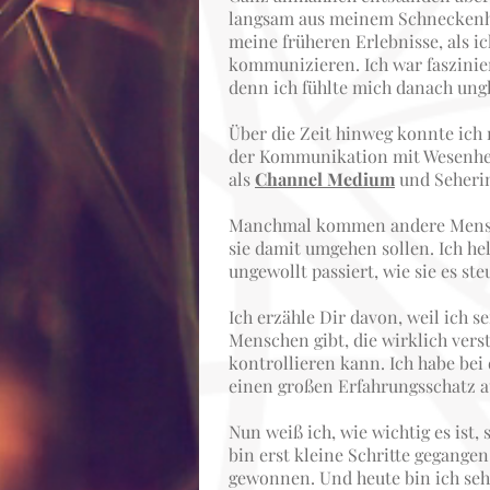
langsam aus meinem Schneckenh
meine früheren Erlebnisse, als i
kommunizieren. Ich war faszini
denn ich fühlte mich danach ungla
Über die Zeit hinweg konnte ich
der Kommunikation mit Wesenheit
als
Channel Medium
und Seherin
Manchmal kommen andere Menschen
sie damit umgehen sollen. Ich hel
ungewollt passiert, wie sie es st
Ich erzähle Dir davon, weil ich 
Menschen gibt, die wirklich vers
kontrollieren kann. Ich habe be
einen großen Erfahrungsschatz a
Nun weiß ich, wie wichtig es ist,
bin erst kleine Schritte gegan
gewonnen. Und heute bin ich seh