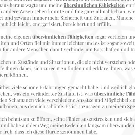
aus heraus wagte und meine
übersinnlichen Fähigkeiten
entf
ch andere Wesen sehen konnte und fing ganz allmählich an, wi
ert und gewann immer mehr Sicherheit und Zutrauen. Manche B
ublich leicht, energetisiert, bereichert und erfüllt.
 meine eigenen
übersinnlichen Fähigkeiten
sogar vertiefen un
en und Orten fiel mir immer leichter und es ist sogar sowei
 für andere Menschen damit verbinde, um Botschaften und Inf
 in Zustände und Situationen, die sie nicht verstehen oder 
fe Ihnen dabei, sich zurecht zu finden und erkläre ihnen, was 
euern können.
seither viele schöne Erfahrungen gemacht habe. Und weil ich gl
tehen, was ein veränderter Zustand ist, was
übersinnliche Fäh
i den Schamanen viele verschiedene Ansätze und Möglichkeite
ufbauen, aus dem ich schöpfe. Es ist sozusagen zu meinem Spe
 sich behutsam zu öffnen, seine Fühler auszustrecken und sich 
gen und habe auf dem Weg meine Bedenken langsam überwunden
r froh, dass ich diese Hürde genommen habe.