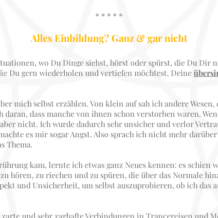
* * * * *
Alles Einbildung? Ganz & gar nicht
Situationen, wo Du Dinge siehst, hörst oder spürst, die Du Dir 
 die Du gern wiederholen und vertiefen möchtest. Deine
übersi
ber mich selbst erzählen. Von klein auf sah ich andere Wesen,
h daran, dass manche von ihnen schon verstorben waren. Wenn 
 aber nicht. Ich wurde dadurch sehr unsicher und verlor Vertra
chte es mir sogar Angst. Also sprach ich nicht mehr darüber
as Thema.
ührung kam, lernte ich etwas ganz Neues kennen: es schien wi
zu hören, zu riechen und zu spüren, die über das Normale hina
spekt und Unsicherheit, um selbst auszuprobieren, ob ich das a
 zarte und sehr zaghafte Verbindungen in Trancereisen und Me