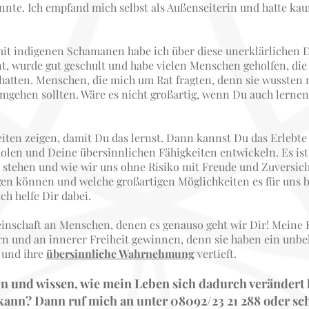
nnte. Ich empfand mich selbst als Außenseiterin und hatte kau
mit indigenen Schamanen habe ich über diese unerklärlichen
nt, wurde gut geschult und habe vielen Menschen geholfen, die
atten. Menschen, die mich um Rat fragten, denn sie wussten n
mgehen sollten. Wäre es nicht großartig, wenn Du auch lernen 
ten zeigen, damit Du das lernst. Dann kannst Du das Erlebte S
olen und Deine übersinnlichen Fähigkeiten entwickeln. Es ist
 stehen und wie wir uns ohne Risiko mit Freude und Zuversich
en können und welche großartigen Möglichkeiten es für uns be
ch helfe Dir dabei.
einschaft an Menschen, denen es genauso geht wir Dir! Meine 
n und an innerer Freiheit gewinnen, denn sie haben ein unb
 und ihre
übersinnliche Wahrnehmung
vertieft.
en und wissen, wie mein Leben sich dadurch verändert 
ann? Dann ruf mich an unter 08092/23 21 288 oder sc