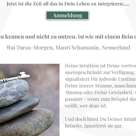
Jetzt ist die Zeit all das in Dein Leben zu integriere
n…..
Anmeldung
 zu kennen und nicht zu nutze
n,
ist wie mit einem Bein
Wai Turoa-Morgen, Maori Schamanin, Neuseeland
Deine Intuition ist Deine wertvo
uneingeschränkt zur Verfügung. 
signalisiert Dir jedwede Unstimm
Deine innere Stimme, manchmal
Ahnung oder Deine Gewissheit,
passiert - wenn zum Beispiel da
weißt, wer dran ist.
Und doch hörst Du Deiner Intuit
beiseite, ignorierst sie gar.