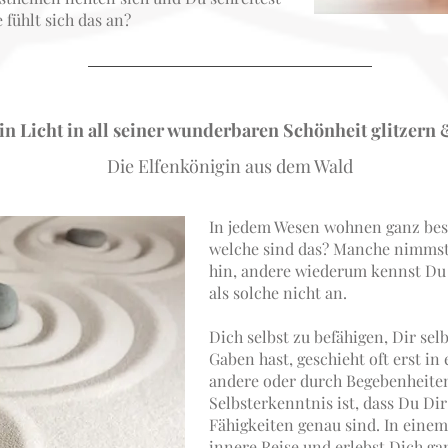
fühlt sich das an?
in Licht in all seiner wunderbaren Schönheit glitzern 
Die Elfenkönigin aus dem Wald
In jedem Wesen wohnen ganz bes
welche sind das? Manche nimmst 
hin, andere wiederum kennst Du 
als solche nicht an.
Dich selbst zu befähigen, Dir sel
Gaben hast, geschieht oft erst i
andere oder durch Begebenheiten.
Selbsterkenntnis ist, dass Du Dir
Fähigkeiten genau sind. In einem 
innere Reise und erlebst Dich ga