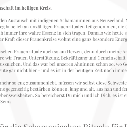
schaft im heiligen Kreis.
en Austausch mit indigenen Schamaninnen aus Neuseeland, 
weg habe ich an unzähligen Frauenritualen teilgenommen, die 
h immer ihre wahre Essenz in sich tragen. Damals wie heute 
r Kraft dieser Frauenkreise wohnt eine ganz besondere Energ
ischen Frauenrituale auch so am Herzen, denn durch meine Arb
re wir Frauen Unterstützung, Bekräftigung und Gemeinschaft 
uszuleben. Und das war bei unseren Ahninnen schon so, wo G
eute gar nicht hier - und es ist in der heutigen Zeit noch imme
 mehr so eng zusammenlebt, müssen wir selbst diese Schweste
gegenseitig bestärken können, jung und alt, aus nah und fern
bensweisheiten. So bereicherst Du mich und ich Dich, es ist
 Seins.
für die Schamanischen Rituale für