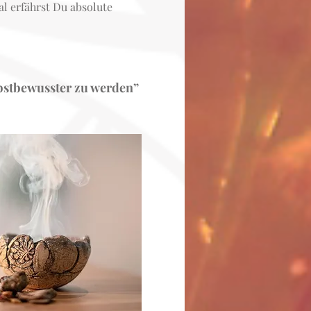
l erfährst Du absolute
lbstbewusster zu werden”