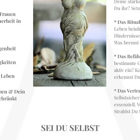
Deine stärks
Du ihr? Setz
 Frauen
erheit in
* Das Ritua
Leben beinha
Hindernisse
Was bremst 
genheit
* Das Befäh
gkeiten
bestimmte G
aktiv ein? 
n Leben
erkennst Du 
* Das Vertr
eben & Dein
Selbstsicher
chränkt
essenziell. 
Strahlst Du 
SEI DU SELBST