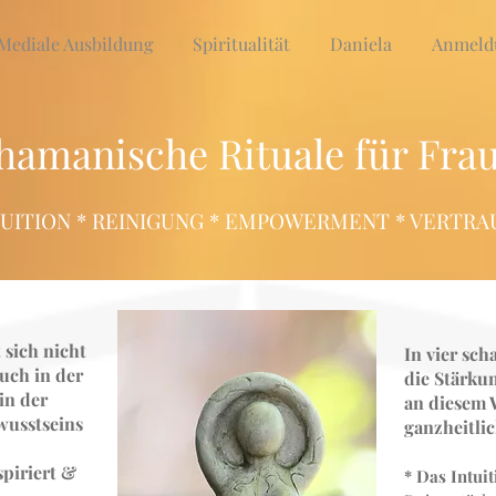
Mediale Ausbildung
Spiritualität
Daniela
Anmeld
hamanische Rituale für Fra
TUITION * REINIGUNG * EMPOWERMENT * VERTRA
 sich nicht
In vier sch
uch in der
die Stärkun
in der
an diesem 
ewusstseins
ganzheitlic
spiriert &
* Das Intuit