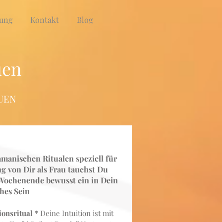
ung
Kontakt
Blog
uen
UEN
amanischen Ritualen speziell für
g von Dir als Frau tauchst Du
Wochenende bewusst ein in Dein
hes Sein
ionsritual *
Deine Intuition ist mit