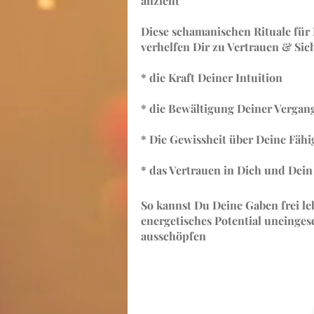
anzieht
Diese schamanischen Rituale für
verhelfen Dir zu Vertrauen & Sich
* die Kraft Deiner Intuition
* die Bewältigung Deiner Vergan
* Die Gewissheit über Deine Fähi
* das Vertrauen in Dich und Dei
So k
annst Du Deine Gaben frei l
energetisches Potential uneinges
ausschöpfen